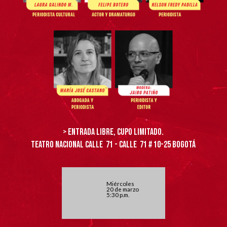
> Entrada libre, cupo limitado.
TEATRO NACIONAL CALLE 71 -
C
a
lle
71 # 10-25 BOGOTÁ
Miércoles
20 de marzo
5:30 p.m.